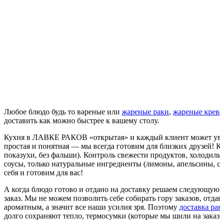
Любое блюдо будь то вареные или
жареные раки
,
жареные крев
доставить как можно быстрее к вашему столу.
Кухня в ЛАВКЕ РАКОВ «открытая» и каждый клиент может увиде
простая и понятная — мы всегда готовим для близких друзей!
показухи, без фальши). Контроль свежести продуктов, холодил
соусы, только натуральные ингредиенты (лимоны, апельсины,
себя и готовим для вас!
А когда блюдо готово и отдано на доставку решаем следующую
заказ. Мы не можем позволить себе собирать гору заказов, отда
ароматным, а значит все наши усилия зря. Поэтому
доставка ра
долго сохраняют тепло, термосумки (которые мы шили на заказ