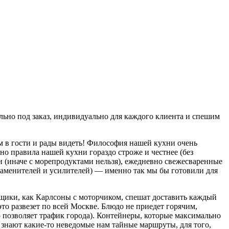
льно под заказ, индивидуально для каждого клиента и спешим
м в гости и рады видеть! Философия нашей кухни очень
о правила нашей кухни гораздо строже и честнее (без
и (иначе с морепродуктами нельзя), ежедневно свежесваренные
заменителей и усилителей) — именно так мы бы готовили для
вщики, как Карлсоны с моторчиком, спешат доставить каждый
это развезет по всей Москве. Блюдо не приедет горячим,
 позволяет трафик города). Контейнеры, которые максимально
 знают какие-то неведомые нам тайные маршруты, для того,