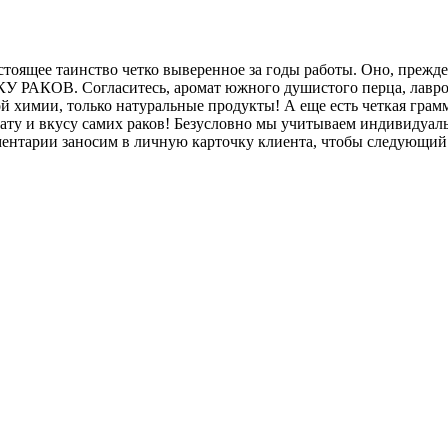
астоящее таинство четко выверенное за годы работы. Оно, прежд
 РАКОВ. Согласитесь, аромат южного душистого перца, лаврово
й химии, только натуральные продукты! А еще есть четкая грам
ату и вкусу самих раков! Безусловно мы учитываем индивидуал
нтарии заносим в личную карточку клиента, чтобы следующий 