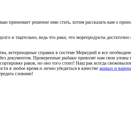
олько принимает решение ими стать, хотим рассказать вам о п
лго и тщательно, ведь что раки, что морепродукты достаточно 
тва, ветеринарные справки в системе Меркурий и все необходи
без документов. Проверенные рыбаки привозят нам свои уловы п
, сортировке раков, но оно того стоит! Наш рак всегда свежевы
ости в любое время и лично убедиться в качестве
живых и варен
ередать словами!