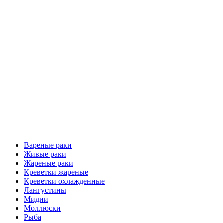
Вареные раки
Живые раки
Жареные раки
Креветки жареные
Креветки охлажденные
Лангустины
Мидии
Моллюски
Рыба