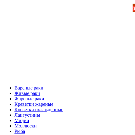
0
Вареные раки
Живые раки
Жареные раки
Креветки жареные
Креветки охлажденные
Лангустины
Мидии
Моллюски
Рыба