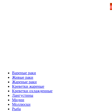
0
Вареные раки
Живые раки
Жареные раки
Креветки жареные
Креветки охлажденные
Лангустины
Мидии
Моллюски
Рыба