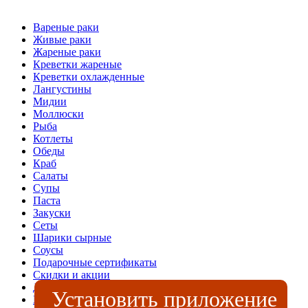
Вареные раки
Живые раки
Жареные раки
Креветки жареные
Креветки охлажденные
Лангустины
Мидии
Моллюски
Рыба
Котлеты
Обеды
Краб
Салаты
Супы
Паста
Закуски
Сеты
Шарики сырные
Соусы
Подарочные сертификаты
Скидки и акции
Доставка и оплата
Установить приложение
Контакты