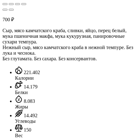
700
₽
Сыр, мясо камчатского краба, сливки, яйцо, перец белый,
мука пшеничная макфа, мука кукурузная, панировочные
сухари темпура.
Нежный сыр, мясо камчатского краба в нежной темпуре. Без
лука и чеснока.
Без глутамата. Без сахара. Без консервантов.
221.402
Калории
14.179
Белки
8.083
Жиры
14.492
Углеводы
150
Вес