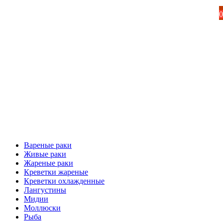
0
Вареные раки
Живые раки
Жареные раки
Креветки жареные
Креветки охлажденные
Лангустины
Мидии
Моллюски
Рыба