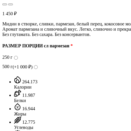
1 450
₽
Мидии в створке, сливки, пармезан, белый перец, кокосовое мо
Аромат пармезана и сливочный вкус. Легко, сливочно и прекра
Без глутамата. Без сахара. Без консервантов.
РАЗМЕР ПОРЦИИ сл пармезан
*
250 г
500 г
(+
1 000
₽
)
264.173
Калории
11.987
Белки
16.944
Жиры
12.775
Углеводы