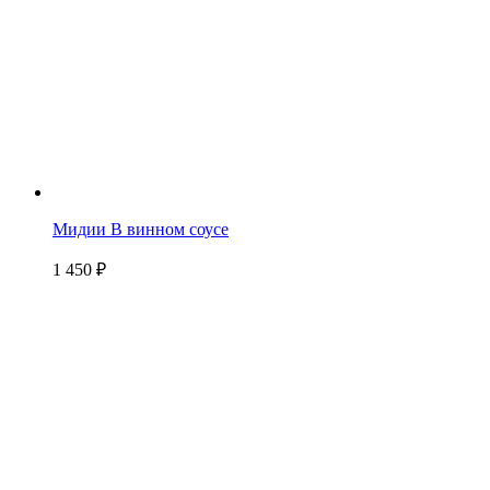
Мидии В винном соусе
1 450
₽