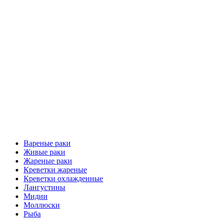
Вареные раки
Живые раки
Жареные раки
Креветки жареные
Креветки охлажденные
Лангустины
Мидии
Моллюски
Рыба