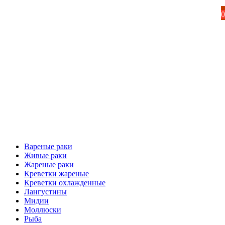
0
Вареные раки
Живые раки
Жареные раки
Креветки жареные
Креветки охлажденные
Лангустины
Мидии
Моллюски
Рыба