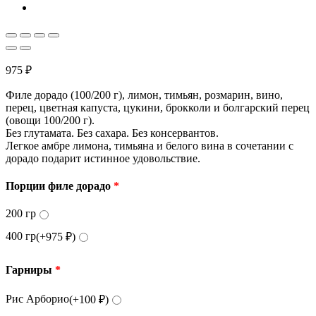
975
₽
Филе дорадо (100/200 г), лимон, тимьян, розмарин, вино,
перец, цветная капуста, цукини, брокколи и болгарский перец
(овощи 100/200 г).
Без глутамата. Без сахара. Без консервантов.
Легкое амбре лимона, тимьяна и белого вина в сочетании с
дорадо подарит истинное удовольствие.
Порции филе дорадо
*
200 гр
400 гр
(+
975
₽
)
Гарниры
*
Рис Арборио
(+
100
₽
)